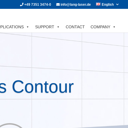
+49 7351 3474-0
info@lang-laser.de
English
PLICATIONS
SUPPORT
CONTACT
COMPANY
s Contour