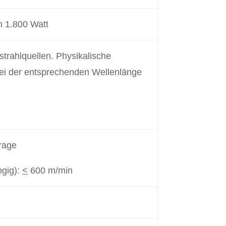
n 1.800 Watt
strahlquellen. Physikalische
bei der entsprechenden Wellenlänge
rage
ngig):
<
600 m/min