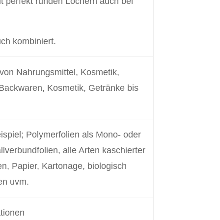
it perfekt runden Löchern auch bei
uch kombiniert.
h von Nahrungsmittel, Kosmetik,
Backwaren, Kosmetik, Getränke bis
eispiel; Polymerfolien als Mono- oder
llverbundfolien, alle Arten kaschierter
en, Papier, Kartonage, biologisch
en uvm.
ationen