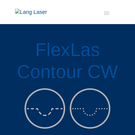
FlexLas
Contour CW