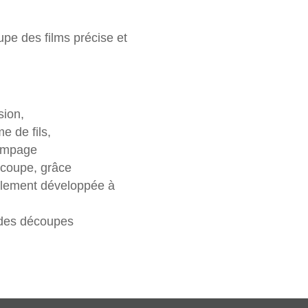
upe des films précise et
sion,
e de fils,
tampage
écoupe, grâce
ialement développée à
me des découpes