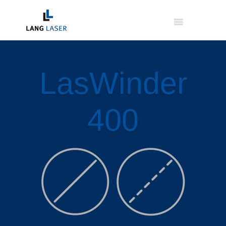
LasWinder
400