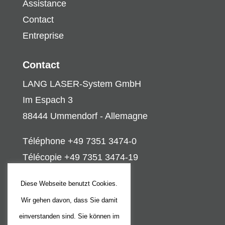
Assistance
Contact
Entreprise
Contact
LANG LASER-System GmbH
Im Espach 3
88444 Ummendorf - Allemagne
Téléphone +49 7351 3474-0
Télécopie +49 7351 3474-19
info@lang-laser.de
Diese Webseite benutzt Cookies.
Wir gehen davon, dass Sie damit
Aspects juridiques
einverstanden sind. Sie können im
Mentions légales