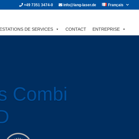
+49 7351 3474-0
info@lang-laser.de
Français
ESTATIONS DE SERVICES
CONTACT
ENTREPRISE
s Combi
D