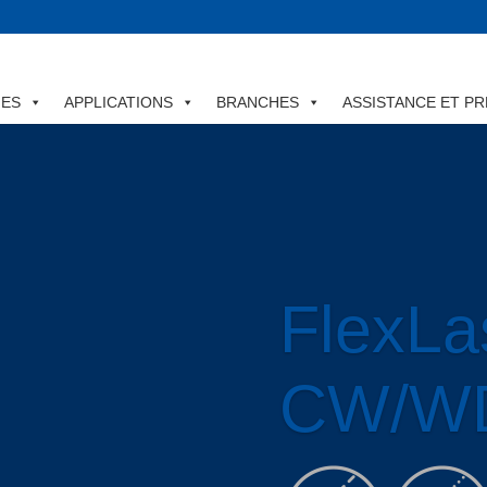
MES
APPLICATIONS
BRANCHES
ASSISTANCE ET PR
FlexLa
CW/W