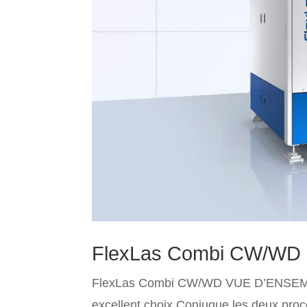
FlexLas Combi CW/WD
FlexLas Combi CW/WD VUE D’ENSE
excellent choix Conjugue les deux proc