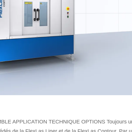
MBLE APPLICATION TECHNIQUE OPTIONS Toujours u
édés de la FlexLas Liner et de la FlexLas Contour. Par 