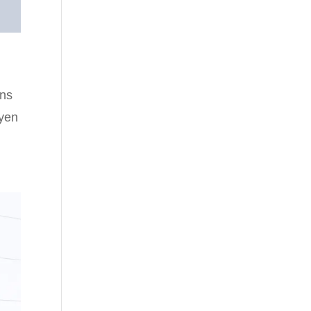
ns
oyen