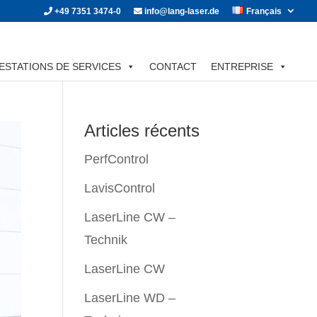
+49 7351 3474-0
info@lang-laser.de
Français
ESTATIONS DE SERVICES
CONTACT
ENTREPRISE
Articles récents
PerfControl
LavisControl
LaserLine CW –
Technik
LaserLine CW
LaserLine WD –