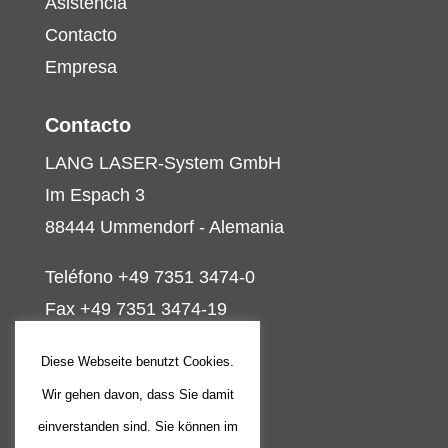
Asistencia
Contacto
Empresa
Contacto
LANG LASER-System GmbH
Im Espach 3
88444 Ummendorf - Alemania
Teléfono +49 7351 3474-0
Fax +49 7351 3474-19
info@lang-laser.de
Diese Webseite benutzt Cookies.
Wir gehen davon, dass Sie damit
Asuntos legales
einverstanden sind. Sie können im
Aviso legal